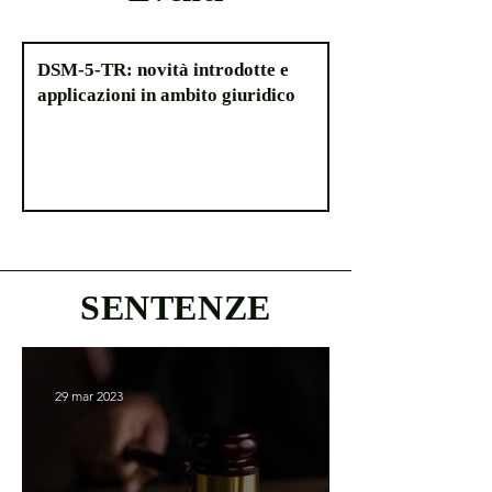
DSM-5-TR: novità introdotte e
applicazioni in ambito giuridico
SENTENZE
29 mar 2023