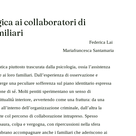
ica ai collaboratori di
miliari
Federica Lai 
Mariafrancesca Santamaria
ica piuttosto trascurata dalla psicologia, ossia l’assistenza 
 e ai loro familiari. Dall’esperienza di osservazione e 
erge una peculiare sofferenza sul piano identitario espressa 
ione di sé. Molti pentiti sperimentano un senso di 
ttualità interiore, avvertendo come una frattura: da una 
i all’interno dell’organizzazione criminale, dall’altra la 
nte col percorso di collaborazione intrapreso. Spesso 
 paura, colpa e vergogna, con ripercussioni nella sfera 
sembrano accompagnare anche i familiari che aderiscono ai 