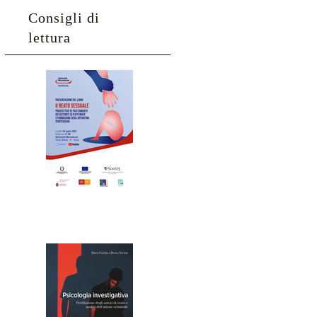
Consigli di
lettura
Il reato
sessuale
Psicolog
ia
investig
ativa.
Profilazi