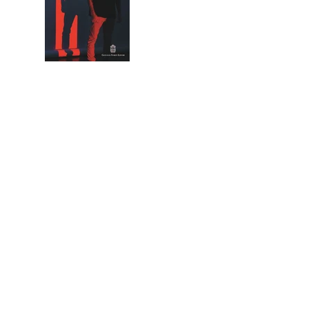
one
degli
autori di
reato e
analisi
dell’azio
ne
criminal
e