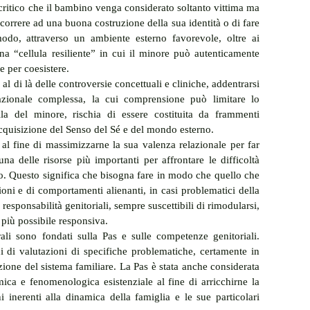
itico che il bambino venga considerato soltanto vittima ma 
oncorrere ad una buona costruzione della sua identità o di fare 
odo, attraverso un ambiente esterno favorevole, oltre ai 
una “cellula resiliente” in cui il minore può autenticamente 
re per coesistere. 
al di là delle controversie concettuali e cliniche, addentrarsi 
azionale complessa, la cui comprensione può limitare lo 
la del minore, rischia di essere costituita da frammenti 
cquisizione del Senso del Sé e del mondo esterno.
al fine di massimizzarne la sua valenza relazionale per far 
na delle risorse più importanti per affrontare le difficoltà 
no. Questo significa che bisogna fare in modo che quello che 
ioni e di comportamenti alienanti, in casi problematici della 
responsabilità genitoriali, sempre suscettibili di rimodularsi, 
 più possibile responsiva.
rali sono fondati sulla Pas e sulle competenze genitoriali. 
 di valutazioni di specifiche problematiche, certamente in 
ione del sistema familiare. La Pas è stata anche considerata 
ica e fenomenologica esistenziale al fine di arricchirne la 
inerenti alla dinamica della famiglia e le sue particolari 