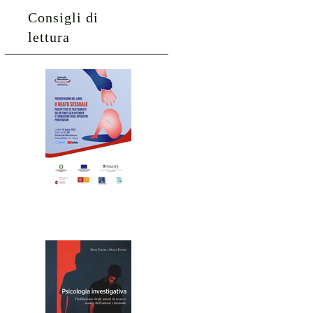
Consigli di
lettura
Il reato
sessuale
Psicolog
ia
investig
ativa.
Profilazi