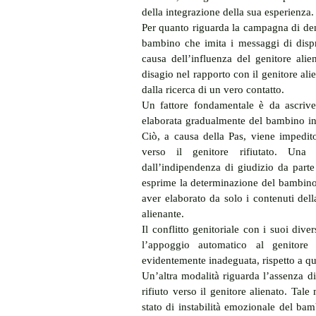
della integrazione della sua esperienza.
Per quanto riguarda la campagna di den
bambino che imita i messaggi di dispr
causa dell’influenza del genitore alie
disagio nel rapporto con il genitore ali
dalla ricerca di un vero contatto.
Un fattore fondamentale è da ascrive
elaborata gradualmente del bambino in q
Ciò, a causa della Pas, viene impedit
verso il genitore rifiutato. Una d
dall’indipendenza di giudizio da part
esprime la determinazione del bambino a
aver elaborato da solo i contenuti del
alienante.
Il conflitto genitoriale con i suoi diver
l’appoggio automatico al genitore 
evidentemente inadeguata, rispetto a qua
Un’altra modalità riguarda l’assenza di 
rifiuto verso il genitore alienato. Tale
stato di instabilità emozionale del bamb