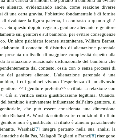
tta una varietà di sintomi che portano il bambino ad evitare 
re alienato, evidenziando anche, come reazione diverse 
 di una certa gravità, l’obiettivo fondamentale è di fornire 
di rivalutare la figura paterna, in contrasto a quanto gli è 
a. Su questo doppio registro, genitore alienante e genitore 
elamente sui genitori e sul bambino, per evitare conseguenze 
o. Un altro psichiatra forense statunitense, William Bernet, 
elaborato il concetto di disturbo di alienazione parentale 
e presenta un livello di maggiore complessità rispetto alla 
rda la situazione relazionale disfunzionale del bambino che 
ipendentemente dal contesto, ossia con o senza processi di 
one del genitore alienato. L’alienazione parentale è una 
mbino, i cui genitori vivono l’esperienza di un divorzio 
 genitore <<il genitore preferito>> e rifiuta la relazione con 
>>. Ciò si verifica senza giustificazione legittima. Quando, 
e del bambino è attivamente influenzato dall’altro genitore, si 
genitoriale, che può essere considerata una dimensione 
bito Richard A. Warshak sottolinea tre condizioni: il rifiuto 
l genitore non è giustificato; il rifiuto è almeno parzialmente 
lienante. Warshak
[7]
 integra pertanto nella sua analisi la 
lematiche della Pas, Malagoli Togliatti e Franci
[8]
 ritengono 