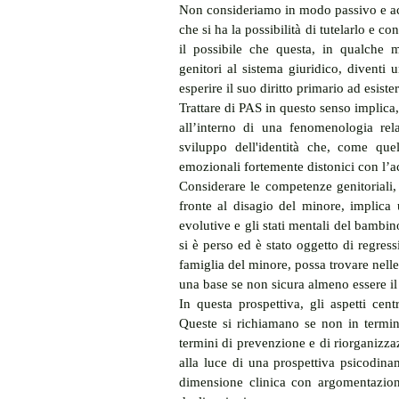
Non consideriamo in modo passivo e acr
che si ha la possibilità di tutelarlo e c
il possibile che questa, in qualche m
genitori al sistema giuridico, diventi 
esperire il suo diritto primario ad esiste
Trattare di PAS in questo senso implica, 
all’interno di una fenomenologia rel
sviluppo dell'identità che, come quel
emozionali fortemente distonici con l’a
Considerare le competenze genitoriali, 
fronte al disagio del minore, implica u
evolutive e gli stati mentali del bambi
si è perso ed è stato oggetto di regress
famiglia del minore, possa trovare nelle 
una base se non sicura almeno essere il
In questa prospettiva, gli aspetti cent
Queste si richiamano se non in termini
termini di prevenzione e di riorganizzaz
alla luce di una prospettiva psicodinam
dimensione clinica con argomentazioni 