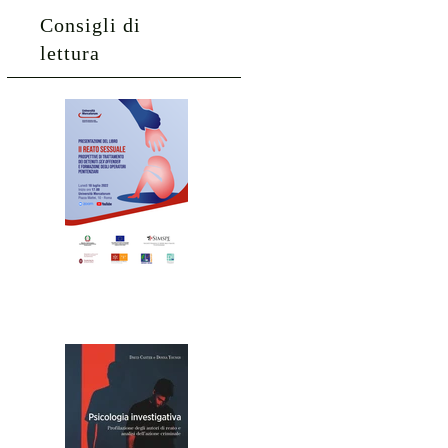
Consigli di
lettura
Il reato
sessuale
Psicolog
ia
investig
ativa.
Profilazi