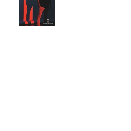
one
degli
autori di
reato e
analisi
dell’azio
ne
criminal
e